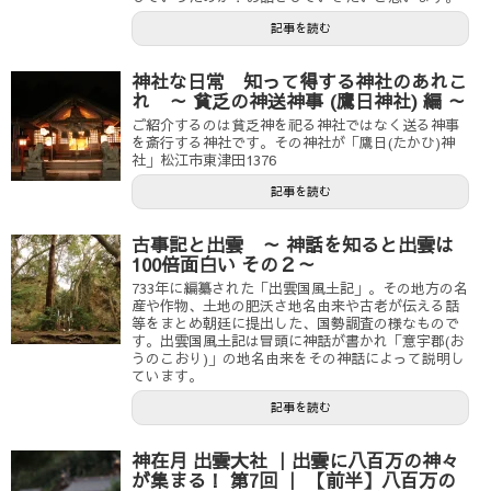
l
記事を読む
神社な日常 知って得する神社のあれこ
れ ～ 貧乏の神送神事 (鷹日神社) 編 ～
ご紹介するのは貧乏神を祀る神社ではなく送る神事
を斎行する神社です。その神社が「鷹日(たかひ)神
社」松江市東津田1376
記事を読む
古事記と出雲 ～ 神話を知ると出雲は
100倍面白い その２～
733年に編纂された「出雲国風土記」。その地方の名
産や作物、土地の肥沃さ地名由来や古老が伝える話
等をまとめ朝廷に提出した、国勢調査の様なもので
す。出雲国風土記は冒頭に神話が書かれ「意宇郡(お
うのこおり)」の地名由来をその神話によって説明し
ています。
記事を読む
神在月 出雲大社 ｜出雲に八百万の神々
が集まる！ 第7回 ｜ 【前半】八百万の