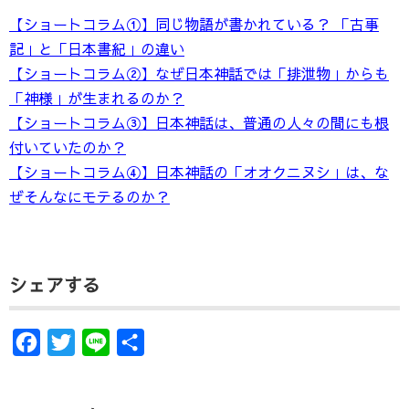
【ショートコラム①】同じ物語が書かれている？ 「古事
記」と「日本書紀」の違い
【ショートコラム②】なぜ日本神話では「排泄物」からも
「神様」が生まれるのか？
【ショートコラム③】日本神話は、普通の人々の間にも根
付いていたのか？
【ショートコラム④】日本神話の「オオクニヌシ」は、な
ぜそんなにモテるのか？
シェアする
F
T
L
共
a
w
i
有
c
i
n