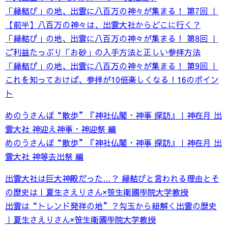
「縁結び」の地、出雲に八百万の神々が集まる！ 第7回 ｜
【前半】八百万の神々は、出雲大社からどこに行く？
「縁結び」の地、出雲に八百万の神々が集まる！ 第8回 ｜
ご利益たっぷり「お砂」の入手方法と正しい参拝方法
「縁結び」の地、出雲に八百万の神々が集まる！ 第9回 ｜
これを知っておけば、参拝が10倍楽しくなる！16のポイン
ト
めのうさんぽ“散歩”『神社仏閣・神事 探訪』｜神在月 出
雲大社 神迎え神事・神迎祭 編
めのうさんぽ“散歩”『神社仏閣・神事 探訪』｜神在月 出
雲大社 神等去出祭 編
出雲大社は巨大神殿だった…？ 縁結びと言われる理由とそ
の歴史は｜夏生さえりさん×笹生衛國學院大学教授
出雲は“トレンド発祥の地”？勾玉から紐解く出雲の歴史
｜夏生さえりさん×笹生衛國學院大学教授