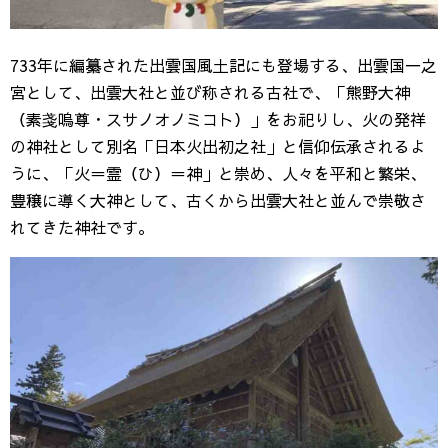
733年に編纂された出雲国風土記にも登場する、出雲国一之
宮として、出雲大社と並び称される古社で、「熊野大神
（素戔嗚尊・スサノオノミコト）」をお祀りし、火の発祥
の神社として別名「日本火出初之社」と信仰伝承されるよ
うに、「火＝霊（ひ）＝神」と崇め、人々を平和と繁栄、
豊穣に導く大神として、古くから出雲大社と並んで崇敬さ
れてきた神社です。