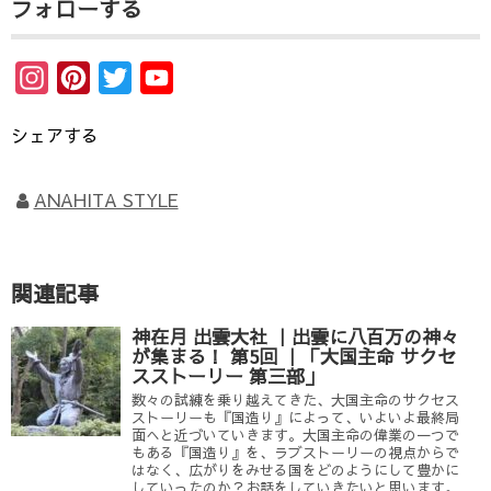
フォローする
e
t
e
b
t
I
P
T
Y
o
e
n
i
w
o
o
r
シェアする
s
n
i
u
k
t
t
t
T
ANAHITA STYLE
a
e
t
u
g
r
e
b
r
e
r
e
関連記事
a
s
C
神在月 出雲大社 ｜出雲に八百万の神々
m
t
h
が集まる！ 第5回 ｜「大国主命 サクセ
a
スストーリー 第三部」
数々の試練を乗り越えてきた、大国主命のサクセス
n
ストーリーも『国造り』によって、いよいよ最終局
面へと近づいていきます。大国主命の偉業の一つで
n
もある『国造り』を、ラブストーリーの視点からで
はなく、広がりをみせる国をどのようにして豊かに
e
していったのか？お話をしていきたいと思います。