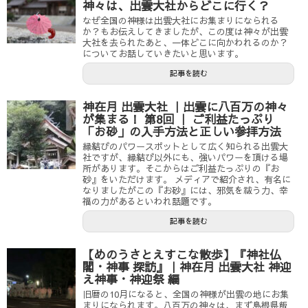
神々は、出雲大社からどこに行く？
なぜ全国の神様は出雲大社にお集まりになられる
か？もお伝えしてきましたが、この度は神々が出雲
大社を去られたあと、一体どこに向かわれるのか？
についてお話していきたいと思います。
記事を読む
神在月 出雲大社 ｜出雲に八百万の神々
が集まる！ 第8回 ｜ ご利益たっぷり
「お砂」の入手方法と正しい参拝方法
縁結びのパワースポットとして広く知られる出雲大
社ですが、縁結び以外にも、強いパワーを頂ける場
所があります。そこからはご利益たっぷりの『お
砂』をいただけます。 メディアで紹介され、有名に
なりましたがこの『お砂』には、邪気を祓う力、幸
福の力があるといわれ話題です。
記事を読む
【めのうさとえすこな散歩】『神社仏
閣・神事 探訪』｜神在月 出雲大社 神迎
え神事・神迎祭 編
旧暦の10月になると、全国の神様が出雲の地にお集
まりになられます。八百万の神々は、まず島根県飯