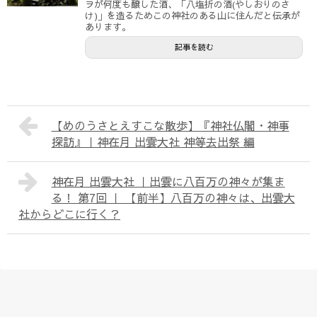
ヲが何度も醸した酒、「八塩折の酒(やしおりのさ
け)」を造るためこの神社のある山に住んだと伝承が
あります。
記事を読む
【めのうさとえすこな散歩】『神社仏閣・神事
探訪』｜神在月 出雲大社 神等去出祭 編
神在月 出雲大社 ｜出雲に八百万の神々が集ま
る！ 第7回 ｜ 【前半】八百万の神々は、出雲大
社からどこに行く？