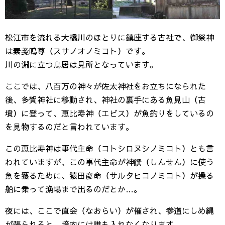
松江市を流れる大橋川のほとりに鎮座する古社で、御祭神
は素戔嗚尊（スサノオノミコト）です。
川の淵に立つ鳥居は見所となっています。
ここでは、八百万の神々が佐太神社をお立ちになられた
後、多賀神社に移動され、神社の裏手にある魚見山（古
墳）に登って、恵比寿神（エビス）が魚釣りをしているの
を見物するのだと言われています。
この恵比寿神は事代主命（コトシロヌシノミコト）とも言
われていますが、この事代主命が神饌（しんせん）に使う
魚を獲るために、猿田彦命（サルタヒコノミコト）が操る
船に乗って漁場まで出るのだとか…。
夜には、ここで直会（なおらい）が催され、参道にしめ縄
が張られると、境内には誰も入れなくなります。