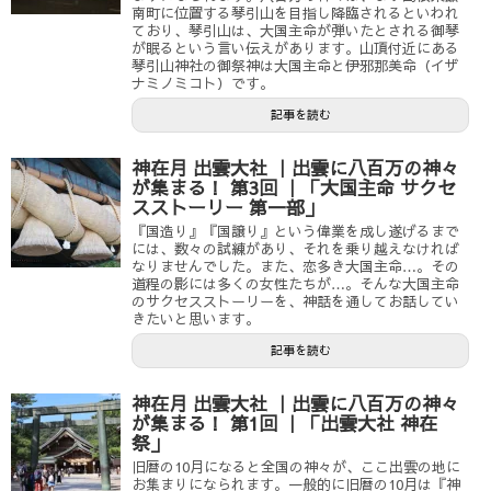
南町に位置する琴引山を目指し降臨されるといわれ
ており、琴引山は、大国主命が弾いたとされる御琴
が眠るという言い伝えがあります。山頂付近にある
琴引山神社の御祭神は大国主命と伊邪那美命（イザ
ナミノミコト）です。
記事を読む
神在月 出雲大社 ｜出雲に八百万の神々
が集まる！ 第3回 ｜「大国主命 サクセ
スストーリー 第一部」
『国造り』『国譲り』という偉業を成し遂げるまで
には、数々の試練があり、それを乗り越えなければ
なりませんでした。また、恋多き大国主命…。その
道程の影には多くの女性たちが…。そんな大国主命
のサクセスストーリーを、神話を通してお話してい
きたいと思います。
記事を読む
神在月 出雲大社 ｜出雲に八百万の神々
が集まる！ 第1回 ｜「出雲大社 神在
祭」
旧暦の10月になると全国の神々が、ここ出雲の地に
お集まりになられます。一般的に旧暦の10月は『神