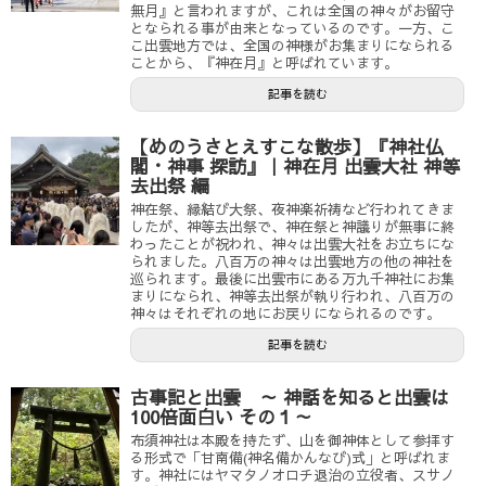
無月』と言われますが、これは全国の神々がお留守
となられる事が由来となっているのです。一方、こ
こ出雲地方では、全国の神様がお集まりになられる
ことから、『神在月』と呼ばれています。
記事を読む
【めのうさとえすこな散歩】『神社仏
閣・神事 探訪』｜神在月 出雲大社 神等
去出祭 編
神在祭、縁結び大祭、夜神楽祈祷など行われてきま
したが、神等去出祭で、神在祭と神議りが無事に終
わったことが祝われ、神々は出雲大社をお立ちにな
られました。八百万の神々は出雲地方の他の神社を
巡られます。最後に出雲市にある万九千神社にお集
まりになられ、神等去出祭が執り行われ、八百万の
神々はそれぞれの地にお戻りになられるのです。
記事を読む
古事記と出雲 ～ 神話を知ると出雲は
100倍面白い その１～
布須神社は本殿を持たず、山を御神体として参拝す
る形式で「甘南備(神名備かんなび)式」と呼ばれま
す。神社にはヤマタノオロチ退治の立役者、スサノ